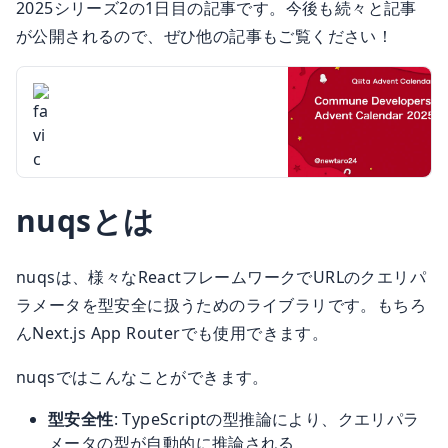
2025シリーズ2の1日目の記事です。今後も続々と記事
が公開されるので、ぜひ他の記事もご覧ください！
Calendar page for Qiita Advent
Commune Developers - Qiita
Calendar 2025 regarding Commune
Advent Calendar 2025 - Qiita
Developers.
nuqsとは
nuqs
は、様々なReactフレームワークでURLのクエリパ
ラメータを型安全に扱うためのライブラリです。もちろ
んNext.js App Routerでも使用できます。
nuqsではこんなことができます。
型安全性
: TypeScriptの型推論により、クエリパラ
メータの型が自動的に推論される