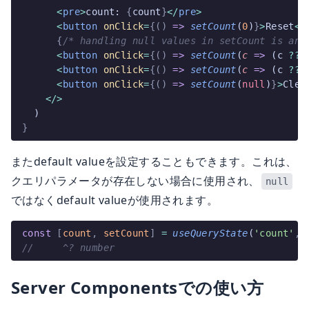
      <
pre
>
count: 
{
count
}
</
pre
>
      <
button
 onClick
=
{()
 =>
 setCount
(
0
)
}
>
Reset
</
      {
/* handling null values in setCount is ann
      <
button
 onClick
=
{()
 =>
 setCount
(
c
 =>
 (c 
??
 
      <
button
 onClick
=
{()
 =>
 setCount
(
c
 =>
 (c 
??
 
      <
button
 onClick
=
{()
 =>
 setCount
(
null
)
}
>
Clea
    </>
  )
}
またdefault valueを設定することもできます。これは、
クエリパラメータが存在しない場合に使用され、
null
ではなくdefault valueが使用されます。
const
 [
count
,
 setCount
]
 =
 useQueryState
(
'count'
,
 
//     ^? number
Server Componentsでの使い方