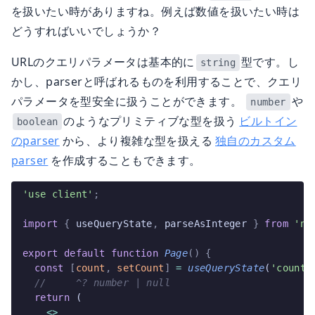
を扱いたい時がありますね。例えば数値を扱いたい時は
どうすればいいでしょうか？
URLのクエリパラメータは基本的に
型です。し
string
かし、parserと呼ばれるものを利用することで、クエリ
パラメータを型安全に扱うことができます。
や
number
のようなプリミティブな型を扱う
ビルトイン
boolean
のparser
から、より複雑な型を扱える
独自のカスタム
parser
を作成することもできます。
'use client'
;
import
 {
 useQueryState
,
 parseAsInteger 
}
 from
 'nu
export
 default
 function
 Page
()
 {
  const
 [
count
,
 setCount
]
 =
 useQueryState
(
'count'
  //     ^? number | null
  return
 (
    <>