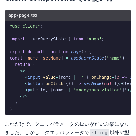
app/page.tsx
"use client"
;
import
 {
 useQueryState 
}
 from
 "nuqs"
;
export
 default
 function
 Page
()
 {
const
 [
name
,
 setName
]
 =
 useQueryState
(
'name'
)
  return
 (
    <>
      <
input
 value
=
{
name 
||
 ''
}
 onChange
=
{
e
 =>
 se
      <
button
 onClick
=
{()
 =>
 setName
(
null
)
}
>
Clear
      <
p
>
Hello, 
{
name 
||
 'anonymous visitor'
}
!
</
p
    </>
  )
}
これだけで、クエリパラメータの扱いがだいぶ楽になり
ました。しかし、クエリパラメータで
以外の型
string