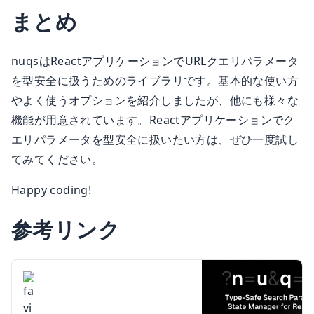
まとめ
nuqsはReactアプリケーションでURLクエリパラメータ
を型安全に扱うためのライブラリです。基本的な使い方
やよく使うオプションを紹介しましたが、他にも様々な
機能が用意されています。Reactアプリケーションでク
エリパラメータを型安全に扱いたい方は、ぜひ一度試し
てみてください。
Happy coding!
参考リンク
Type-safe search params state
nuqs | Type-safe search params
management for React. Like useState,
state management for React
but stored in the URL query string.