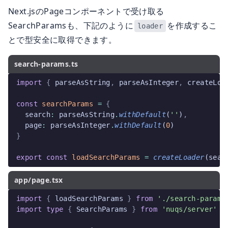
Next.jsのPageコンポーネントで受け取る
SearchParamsも、下記のように
を作成するこ
loader
とで型安全に取得できます。
search-params.ts
import
 {
 parseAsString
,
 parseAsInteger
,
 createLoa
const
 searchParams
 =
 {
  search
:
 parseAsString
.
withDefault
(
''
)
,
  page
:
 parseAsInteger
.
withDefault
(
0
)
}
export
 const
 loadSearchParams
 =
 createLoader
(sear
app/page.tsx
import
 {
 loadSearchParams 
}
 from
 './search-params
import
 type
 {
 SearchParams 
}
 from
 'nuqs/server'