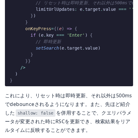
          // リセット時は即時更新、それ以外は500msでdeb
          limitUrlUpdates
:
 e
.
target
.
value 
===
 ''
 
        }
)
      }
      onKeyPress
=
{(
e
)
 =>
 {
        if
 (e
.
key 
===
 'Enter'
) 
{
          // 即時更新
          setSearch
(e
.
target
.
value)
        }
      }}
    />
  )
}
これにより、リセット時は即時更新、それ以外は500ms
でdebounceされるようになります。また、先ほど紹介
した
を併用することで、クエリパラメ
shallow: false
ータが変更された時にRSCを更新でき、検索結果をリア
ルタイムに反映することができます。