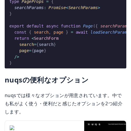
type
 PageProps 
=
 {
  searchParams
:
 Promise
<
SearchParams
>
}
export
 default
 async
 function
 Page
({
 searchParams
  const
 {
 search
,
 page
 }
 =
 await
 loadSearchParams
  return
 <
SearchForm
    search
=
{
search
}
    page
=
{
page
}
  />
}
nuqsの便利なオプション
nuqsでは様々なオプションが用意されています。中で
も私がよく使う・便利だと感じたオプションを2つ紹介
します。
Configuring nuqs
Options | nuqs