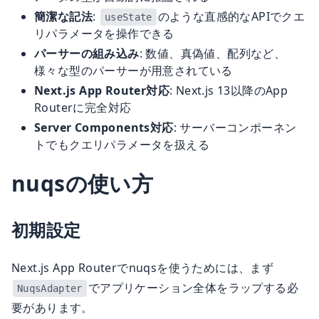
簡潔な記法
:
のような直感的なAPIでクエ
useState
リパラメータを操作できる
パーサーの組み込み
: 数値、真偽値、配列など、
様々な型のパーサーが用意されている
Next.js App Router対応
: Next.js 13以降のApp
qiita.com
Routerに完全対応
Server Components対応
: サーバーコンポーネン
トでもクエリパラメータを扱える
nuqsの使い方
初期設定
Next.js App Routerでnuqsを使うためには、まず
でアプリケーション全体をラップする必
NuqsAdapter
要があります。