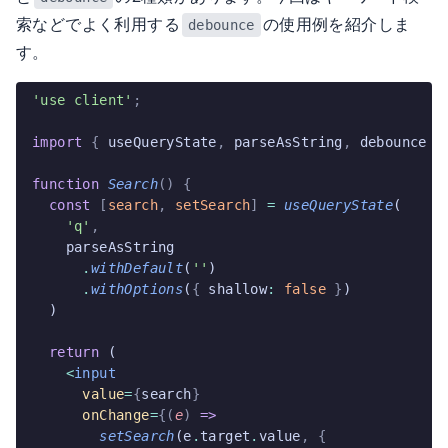
索などでよく利用する
の使用例を紹介しま
debounce
す。
'use client'
;
import
 {
 useQueryState
,
 parseAsString
,
 debounce 
}
function
 Search
()
 {
  const
 [
search
,
 setSearch
]
 =
 useQueryState
(
    'q'
,
    parseAsString
      .
withDefault
(
''
)
      .
withOptions
(
{
 shallow
:
 false
 }
)
  )
  return
 (
    <
input
      value
=
{
search
}
      onChange
=
{(
e
)
 =>
        setSearch
(e
.
target
.
value
,
 {