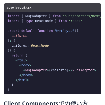
app/layout.tsx
import
 {
 NuqsAdapter 
}
 from
 'nuqs/adapters/next/a
import
 {
 type
 ReactNode 
}
 from
 'react'
export
 default
 function
 RootLayout
({
  children
}
:
 {
  children
:
 ReactNode
})
 {
  return
 (
    <
html
>
      <
body
>
        <
NuqsAdapter
>
{
children
}
</
NuqsAdapter
>
      </
body
>
    </
html
>
  )
}
Client Componentsでの使い方